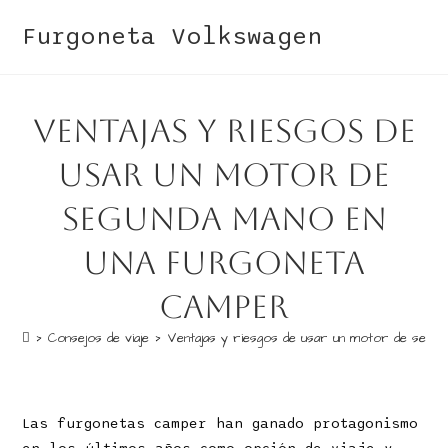
Ir
Furgoneta Volkswagen
al
contenido
Ventajas y riesgos de
usar un motor de
segunda mano en
una furgoneta
camper
>
Consejos de viaje
>
Ventajas y riesgos de usar un motor de segu
Las furgonetas camper han ganado protagonismo