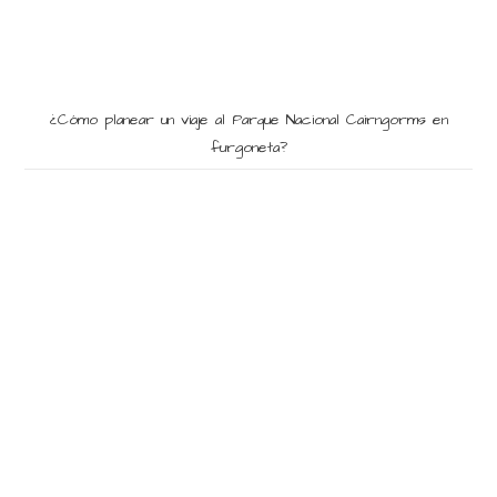
¿Cómo planear un viaje al Parque Nacional Cairngorms en
furgoneta?