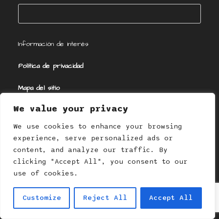
Información de interés
Política de privacidad
Mapa del sitio
We value your privacy
Política de cookies
We use cookies to enhance your browsing
Aviso legal
experience, serve personalized ads or
content, and analyze our traffic. By
Política de afiliación
clicking "Accept All", you consent to our
use of cookies.
Contacto
Customize
Reject All
Accept All