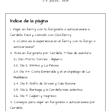
9 julio, 2024
Índice de la página
1.
Viajar en ferry con tu furgoneta o autocaravana a
Cerdeña: Fácil y cómodo con Clickferry
1.1.
¿Cómo es la experiencia en el ferry con tu furgo o
autocaravana?
2.
Ruta en furgoneta por Cerdeña: 7 Días de aventura
2.1.
Día 1: Porto Torres – Alghero
2.2.
Día 2: Stintino y La Pelosa
2.3.
Día 3-4: Costa Esmeralda y el archipiélago de La
Maddalena
2.4.
Día 5: Golfo de Orosei y Cala Gonone
2.5.
Día 6: Barbagia y la Cerdeña más auténtica
2.6.
Día 7: Cagliari y regreso
3.
Consejos para viajar en furgoneta o autocaravana por
Cerdeña