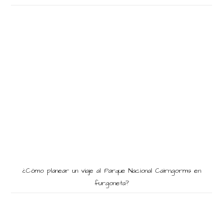
¿Cómo planear un viaje al Parque Nacional Cairngorms en
furgoneta?