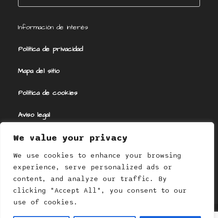
Información de interés
Política de privacidad
Mapa del sitio
Política de cookies
Aviso legal
Política de afiliación
We value your privacy
We use cookies to enhance your browsing
Contacto
experience, serve personalized ads or
content, and analyze our traffic. By
clicking "Accept All", you consent to our
use of cookies.
Esta página no vende productos directamente. Todos sus enlaces están