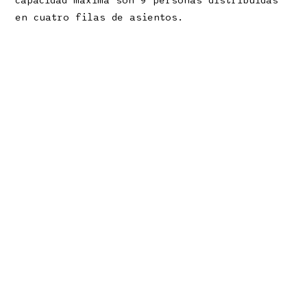
capacidad máxima son 9 personas distribuidas
en cuatro filas de asientos.