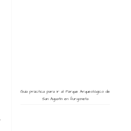
Guía práctica para ir al Parque Arqueológico de
San Agustín en furgoneta
s